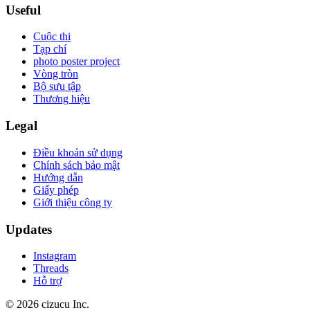
Useful
Cuộc thi
Tạp chí
photo poster project
Vòng tròn
Bộ sưu tập
Thương hiệu
Legal
Điều khoản sử dụng
Chính sách bảo mật
Hướng dẫn
Giấy phép
Giới thiệu công ty
Updates
Instagram
Threads
Hỗ trợ
© 2026 cizucu Inc.