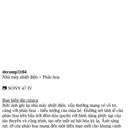
decomp3104
Nhà máy nhiệt điện × Pháo hoa
📷 SONY α7 IV
Ban biên tập cizucu
Bức ảnh ghi lại nhà máy nhiệt điện, vốn thường mang vẻ vô tri,
cùng với pháo hoa – biểu tượng của mùa hè. Đường nét tinh tế của
pháo hoa trên bầu trời đêm hòa quyện với hình dáng phức tạp của
tàu thuyền và công trình, tạo nên một sự hài hòa kỳ lạ. Ánh sáng
rực rỡ của pháo hoa mang đến một diện mạo mới cho khung cảnh