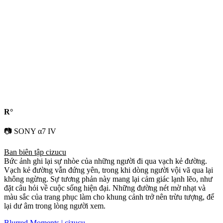
R°
📷 SONY α7 IV
Ban biên tập cizucu
Bức ảnh ghi lại sự nhòe của những người đi qua vạch kẻ đường.
Vạch kẻ đường vẫn đứng yên, trong khi dòng người vội vã qua lại
không ngừng. Sự tương phản này mang lại cảm giác lạnh lẽo, như
đặt câu hỏi về cuộc sống hiện đại. Những đường nét mờ nhạt và
màu sắc của trang phục làm cho khung cảnh trở nên trừu tượng, để
lại dư âm trong lòng người xem.
Blurred Moments | cizucu