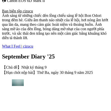
📷 Canon EOS 6D Mark II
Ban biên tập cizucu
Ánh sáng từ những chiếc đèn lồng chiếu sáng lễ hội Bon Odori
trong đêm hè. Giữa âm thanh náo nhiệt của lễ hội, hơi nóng ẩm lướt
qua làn da, mang theo cảm giác hoài niệm và thoáng buồn. Ánh
sáng mờ ảo của đèn lồng, bóng dáng mờ nhạt của con người phía
trước, và sắc thái đen trắng tạo nên một cảm giác bâng khuâng khó
diễn tả thành lời.
What I Feel | cizucu
September Diary '25
【Chủ đề】Nhật ký tháng 9
【Hạn chót nộp bài】Thứ Ba, ngày 30 tháng 9 năm 2025