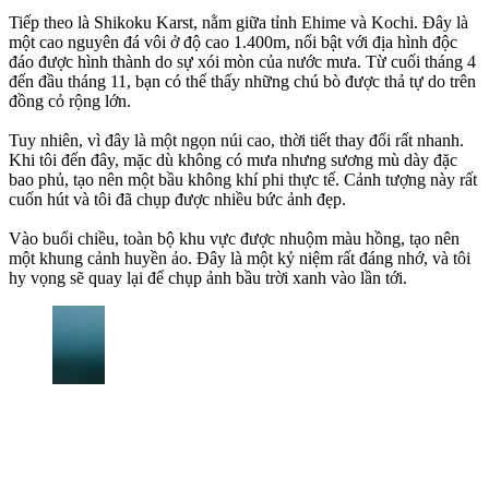
Tiếp theo là Shikoku Karst, nằm giữa tỉnh Ehime và Kochi. Đây là
một cao nguyên đá vôi ở độ cao 1.400m, nổi bật với địa hình độc
đáo được hình thành do sự xói mòn của nước mưa. Từ cuối tháng 4
đến đầu tháng 11, bạn có thể thấy những chú bò được thả tự do trên
đồng cỏ rộng lớn.
Tuy nhiên, vì đây là một ngọn núi cao, thời tiết thay đổi rất nhanh.
Khi tôi đến đây, mặc dù không có mưa nhưng sương mù dày đặc
bao phủ, tạo nên một bầu không khí phi thực tế. Cảnh tượng này rất
cuốn hút và tôi đã chụp được nhiều bức ảnh đẹp.
Vào buổi chiều, toàn bộ khu vực được nhuộm màu hồng, tạo nên
một khung cảnh huyền ảo. Đây là một kỷ niệm rất đáng nhớ, và tôi
hy vọng sẽ quay lại để chụp ảnh bầu trời xanh vào lần tới.