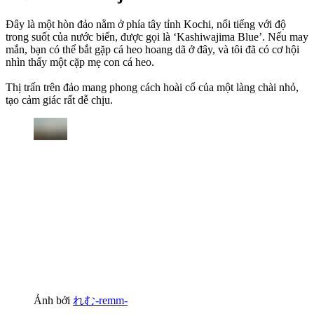
Đây là một hòn đảo nằm ở phía tây tỉnh Kochi, nổi tiếng với độ
trong suốt của nước biển, được gọi là ‘Kashiwajima Blue’. Nếu may
mắn, bạn có thể bắt gặp cá heo hoang dã ở đây, và tôi đã có cơ hội
nhìn thấy một cặp mẹ con cá heo.
Thị trấn trên đảo mang phong cách hoài cổ của một làng chài nhỏ,
tạo cảm giác rất dễ chịu.
Ảnh bởi
れむ-remm-