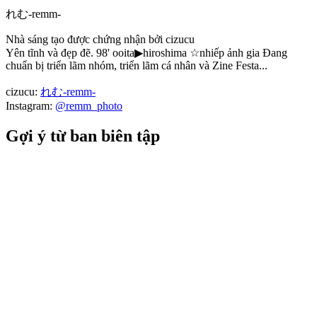
れむ-remm-
Nhà sáng tạo được chứng nhận bởi cizucu
Yên tĩnh và đẹp đẽ. 98' ooita▶︎hiroshima ☆nhiếp ảnh gia Đang
chuẩn bị triển lãm nhóm, triển lãm cá nhân và Zine Festa...
cizucu:
れむ-remm-
Instagram:
@remm_photo
Gợi ý từ ban biên tập