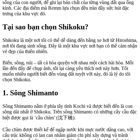
sống của con người, để ghi lại bản chất của từng vùng đất qua ống
kính. Các địa điểm mà Remm lựa chọn đều tràn đầy sức hút đặc
trưng của khu vực đó.
Tại sao bạn chọn Shikoku?
Shikoku là một nơi tôi có thể dễ dàng đến bằng xe hơi từ Hiroshima,
nơi tôi đang sinh sống. Đây là một khu vực nơi bạn có thể cảm nhận
vẻ đẹp của thiên nhiên.
Biển, sông, núi – tất cả hòa quyện với nhau một cách hài hòa. Mỗi
lần đến đây để chụp ảnh, tôi lại càng yêu thích nơi này hơn. Tôi
muốn nhiều người biết đến vùng đất tuyệt vời này, đó là lý do tôi
chọn Shikoku.
1. Sông Shimanto
Sông Shimanto nằm ở phía tây tỉnh Kochi và được biết đến là con
sông dài nhất ở Shikoku. Trên sông Shimanto có những cây cầu đặc
biệt được gọi là ‘cầu chìm’ (沈下橋).
Cầu chìm được thiết kế để ngập nước khi mực nước dâng cao, với
cấu trúc không có lan can nhằm giảm chi phí xây dựng và tránh