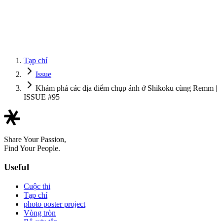
Tạp chí
Issue
Khám phá các địa điểm chụp ảnh ở Shikoku cùng Remm |
ISSUE #95
Share Your Passion,
Find Your People.
Useful
Cuộc thi
Tạp chí
photo poster project
Vòng tròn