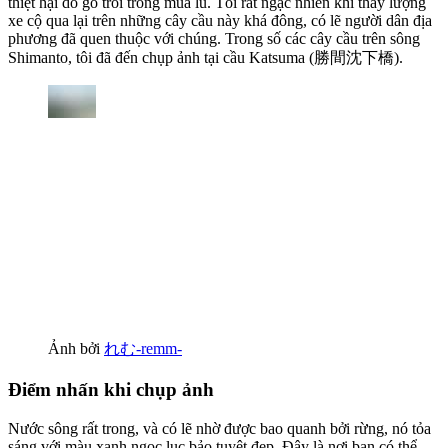
thiệt hại do gỗ trôi trong mùa lũ. Tôi rất ngạc nhiên khi thấy lượng
xe cộ qua lại trên những cây cầu này khá đông, có lẽ người dân địa
phương đã quen thuộc với chúng. Trong số các cây cầu trên sông
Shimanto, tôi đã đến chụp ảnh tại cầu Katsuma (勝間沈下橋).
Ảnh bởi
れむ-remm-
Điểm nhấn khi chụp ảnh
Nước sông rất trong, và có lẽ nhờ được bao quanh bởi rừng, nó tỏa
sáng với màu xanh ngọc lục bảo tuyệt đẹp. Đây là nơi bạn có thể