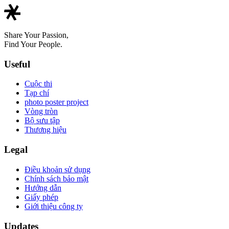
Share Your Passion,
Find Your People.
Useful
Cuộc thi
Tạp chí
photo poster project
Vòng tròn
Bộ sưu tập
Thương hiệu
Legal
Điều khoản sử dụng
Chính sách bảo mật
Hướng dẫn
Giấy phép
Giới thiệu công ty
Updates