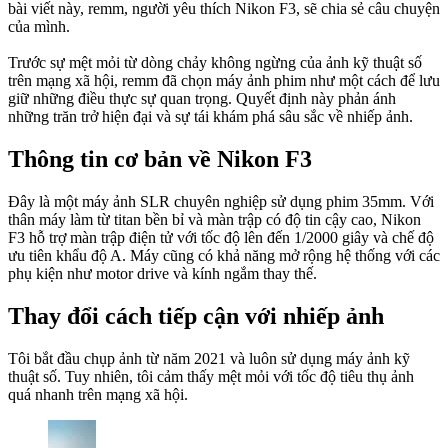
bài viết này, remm, người yêu thích Nikon F3, sẽ chia sẻ câu chuyện
của mình.
Trước sự mệt mỏi từ dòng chảy không ngừng của ảnh kỹ thuật số
trên mạng xã hội, remm đã chọn máy ảnh phim như một cách để lưu
giữ những điều thực sự quan trọng. Quyết định này phản ánh
những trăn trở hiện đại và sự tái khám phá sâu sắc về nhiếp ảnh.
Thông tin cơ bản về Nikon F3
Đây là một máy ảnh SLR chuyên nghiệp sử dụng phim 35mm. Với
thân máy làm từ titan bền bỉ và màn trập có độ tin cậy cao, Nikon
F3 hỗ trợ màn trập điện tử với tốc độ lên đến 1/2000 giây và chế độ
ưu tiên khẩu độ A. Máy cũng có khả năng mở rộng hệ thống với các
phụ kiện như motor drive và kính ngắm thay thế.
Thay đổi cách tiếp cận với nhiếp ảnh
Tôi bắt đầu chụp ảnh từ năm 2021 và luôn sử dụng máy ảnh kỹ
thuật số. Tuy nhiên, tôi cảm thấy mệt mỏi với tốc độ tiêu thụ ảnh
quá nhanh trên mạng xã hội.