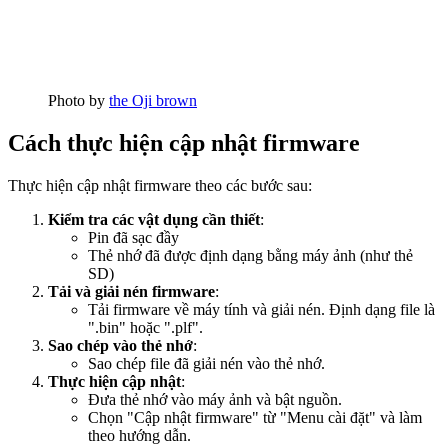
Photo by
the Oji brown
Cách thực hiện cập nhật firmware
Thực hiện cập nhật firmware theo các bước sau:
Kiểm tra các vật dụng cần thiết
:
Pin đã sạc đầy
Thẻ nhớ đã được định dạng bằng máy ảnh (như thẻ
SD)
Tải và giải nén firmware
:
Tải firmware về máy tính và giải nén. Định dạng file là
".bin" hoặc ".plf".
Sao chép vào thẻ nhớ
:
Sao chép file đã giải nén vào thẻ nhớ.
Thực hiện cập nhật
:
Đưa thẻ nhớ vào máy ảnh và bật nguồn.
Chọn "Cập nhật firmware" từ "Menu cài đặt" và làm
theo hướng dẫn.