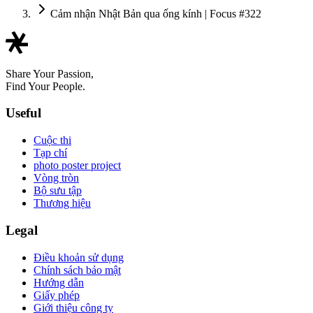
Cảm nhận Nhật Bản qua ống kính | Focus #322
Share Your Passion,
Find Your People.
Useful
Cuộc thi
Tạp chí
photo poster project
Vòng tròn
Bộ sưu tập
Thương hiệu
Legal
Điều khoản sử dụng
Chính sách bảo mật
Hướng dẫn
Giấy phép
Giới thiệu công ty