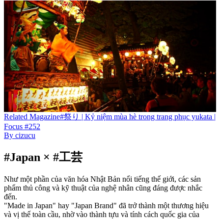
Related
Magazine
#祭り | Kỷ niệm mùa hè trong trang phục yukata |
Focus #252
By
cizucu
#Japan × #工芸
Như một phần của văn hóa Nhật Bản nổi tiếng thế giới, các sản
phẩm thủ công và kỹ thuật của nghệ nhân cũng đáng được nhắc
đến.
"Made in Japan" hay "Japan Brand" đã trở thành một thương hiệu
và vị thế toàn cầu, nhờ vào thành tựu và tính cách quốc gia của