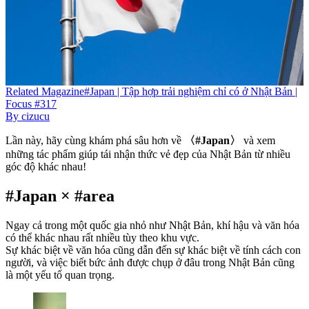
Related
Magazine
#Japan | Tập hợp trải nghiệm chỉ có ở Nhật Bản |
Focus #317
By
cizucu
Lần này, hãy cùng khám phá sâu hơn về
〈#Japan〉
và xem
những tác phẩm giúp tái nhận thức vẻ đẹp của Nhật Bản từ nhiều
góc độ khác nhau!
#Japan × #area
Ngay cả trong một quốc gia nhỏ như Nhật Bản, khí hậu và văn hóa
có thể khác nhau rất nhiều tùy theo khu vực.
Sự khác biệt về văn hóa cũng dẫn đến sự khác biệt về tính cách con
người, và việc biết bức ảnh được chụp ở đâu trong Nhật Bản cũng
là một yếu tố quan trọng.