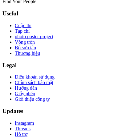
Find Your People.
Useful
Cuộc thi
Tạp chí
photo poster project
Vòng tròn
Bộ sưu tập
Thương hiệu
Legal
Điều khoản sử dụng
Chính sách bảo mật
Hướng dẫn
Giấy phép
Giới thiệu công ty
Updates
Instagram
Threads
Hỗ trợ