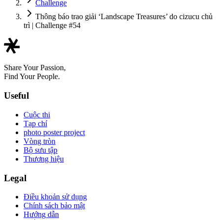
Challenge
Thông báo trao giải ‘Landscape Treasures’ do cizucu chủ
trì | Challenge #54
Share Your Passion,
Find Your People.
Useful
Cuộc thi
Tạp chí
photo poster project
Vòng tròn
Bộ sưu tập
Thương hiệu
Legal
Điều khoản sử dụng
Chính sách bảo mật
Hướng dẫn