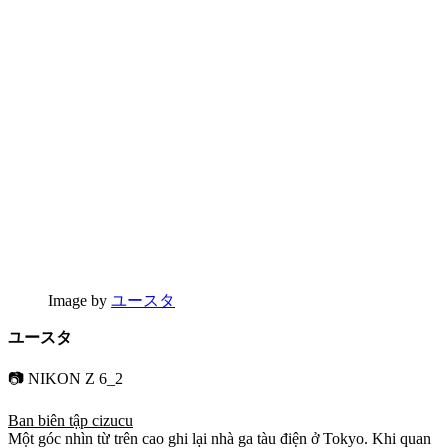
Image by
ユースタ
ユースタ
📷 NIKON Z 6_2
Ban biên tập cizucu
Một góc nhìn từ trên cao ghi lại nhà ga tàu điện ở Tokyo. Khi quan