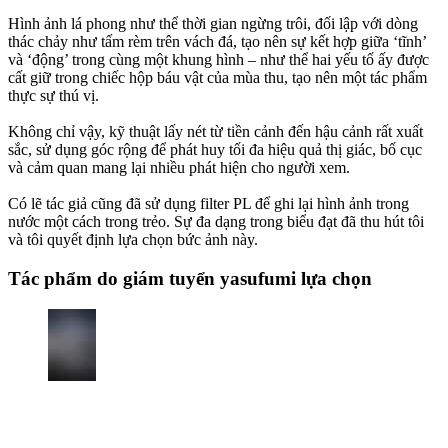
Hình ảnh lá phong như thể thời gian ngừng trôi, đối lập với dòng
thác chảy như tấm rèm trên vách đá, tạo nên sự kết hợp giữa ‘tĩnh’
và ‘động’ trong cùng một khung hình – như thể hai yếu tố ấy được
cất giữ trong chiếc hộp báu vật của mùa thu, tạo nên một tác phẩm
thực sự thú vị.
Không chỉ vậy, kỹ thuật lấy nét từ tiền cảnh đến hậu cảnh rất xuất
sắc, sử dụng góc rộng để phát huy tối đa hiệu quả thị giác, bố cục
và cảm quan mang lại nhiều phát hiện cho người xem.
Có lẽ tác giả cũng đã sử dụng filter PL để ghi lại hình ảnh trong
nước một cách trong trẻo. Sự đa dạng trong biểu đạt đã thu hút tôi
và tôi quyết định lựa chọn bức ảnh này.
Tác phẩm do giám tuyển yasufumi lựa chọn