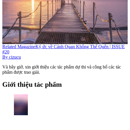
Related
Magazine
Ký ức về Cảnh Quan Không Thể Quên | ISSUE
#20
By
cizucu
Và bây giờ, xin giới thiệu các tác phẩm dự thi và công bố các tác
phẩm được trao giải.
Giới thiệu tác phẩm