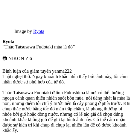
Image by
Ryota
Ryota
“Thác Tatsusawa Fudotaki mùa lá đỏ”
📷 NIKON Z 6
Bình luận của giám tuyển yanma222
Thật nghẹt thở. Ngay khoảnh khắc nhìn thấy bức ảnh này, tôi cảm
nhận được sự phù hợp của từ đó.
Thác Tatsusawa Fudotaki ở tỉnh Fukushima là nơi có thể thưởng
ngoạn cảnh quan thiên nhiên suốt bốn mùa, nổi tiếng nhất là mùa lá
non, nhưng điểm tôi chú ý trước tiên là cây phong ở phía trước. Khi
chụp thác nước bằng tốc độ màn trập chậm, lá phong thường bị
nhòe bởi gió hoặc dòng nước, nhưng có lẽ tác giả đã chọn đúng
khoảnh khắc không gió để ghi lại hình ảnh này. Có thể cảm nhận
được sự kiên trì khi chụp đi chụp lại nhiều lần để có được khoảnh
khắc ấy.