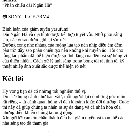
“Phản chiếu dải Ngân Hà”
📷 SONY | ILCE-7RM4
Bình luận của giám tuyển yasufumi
Dải Ngân Hà và địa hình được kết hợp tuyệt vời. Nhờ phơi sáng
lâu, các vì sao được ghi lại sắc nét.
Đường cong nhẹ nhàng của ruộng lúa tạo nên nhịp điệu êm đềm,
bầu trời đầy sao phản chiếu tạo nên không khí huyền ảo. Tôi cho
rằng tác phẩm đã thể hiện được sự tĩnh lặng của đêm và sự hùng vĩ
của thiên nhiên. Cách xử lý ánh sáng trong bóng tối rất tinh tế, kỹ
thuật nhiếp ảnh xuất sắc được thể hiện rõ nét.
Kết lời
Hy vọng bạn đã có những trải nghiệm thú vị.
Dù là ‘khung cảnh như báu vật’, mỗi người lại có những góc nhìn
rất riêng – từ cảnh quan hùng vĩ đến khoảnh khắc đời thường. Cuộc
thi này đã giúp chúng ta nhận ra sự đa dạng và cá nhân hóa của
những điều khiến chúng ta rung động.
Xin gửi lời cảm ơn chân thành đến hai giám tuyển và toàn thể các
nhà sáng tạo đã tham gia.