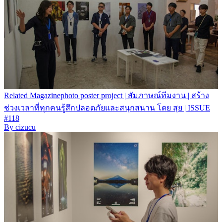
Related
Magazine
photo poster project | สัมภาษณ์ทีมงาน | สร้าง
ช่วงเวลาที่ทุกคนรู้สึกปลอดภัยและสนุกสนาน โดย สุย | ISSUE
#118
By
cizucu