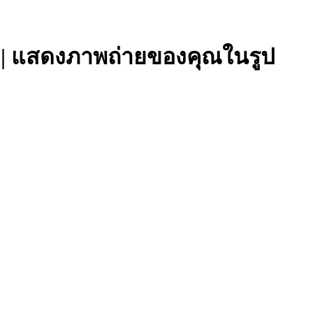
ัน | แสดงภาพถ่ายของคุณในรูป