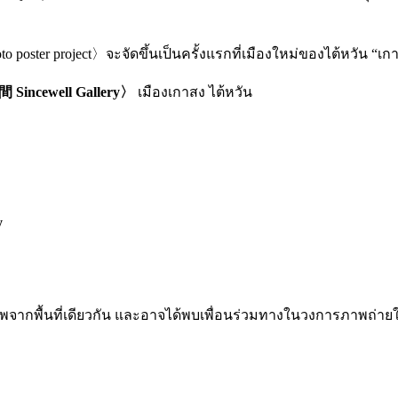
poster project〉จะจัดขึ้นเป็นครั้งแรกที่เมืองใหม่ของไต้หวัน “เก
ncewell Gallery〉
เมืองเกาสง ไต้หวัน
y
่างภาพจากพื้นที่เดียวกัน และอาจได้พบเพื่อนร่วมทางในวงการภาพถ่