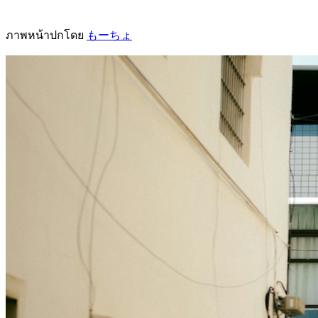
ภาพหน้าปกโดย
もーちょ