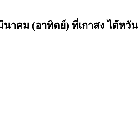
ีนาคม (อาทิตย์) ที่เกาสง ไต้หว