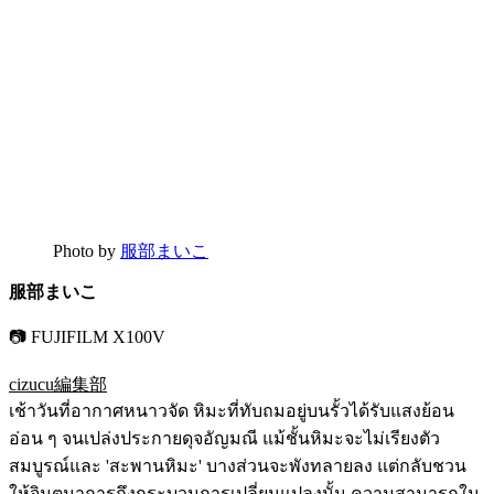
Photo by
服部まいこ
服部まいこ
📷 FUJIFILM X100V
cizucu編集部
เช้าวันที่อากาศหนาวจัด หิมะที่ทับถมอยู่บนรั้วได้รับแสงย้อน
อ่อน ๆ จนเปล่งประกายดุจอัญมณี แม้ชั้นหิมะจะไม่เรียงตัว
สมบูรณ์และ 'สะพานหิมะ' บางส่วนจะพังทลายลง แต่กลับชวน
ให้จินตนาการถึงกระบวนการเปลี่ยนแปลงนั้น ความสามารถใน