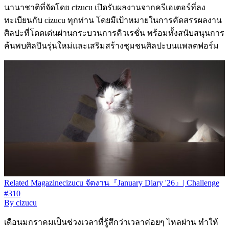
นานาชาติที่จัดโดย cizucu เปิดรับผลงานจากครีเอเตอร์ที่ลง
ทะเบียนกับ cizucu ทุกท่าน โดยมีเป้าหมายในการคัดสรรผลงาน
ศิลปะที่โดดเด่นผ่านกระบวนการคิวเรชั่น พร้อมทั้งสนับสนุนการ
ค้นพบศิลปินรุ่นใหม่และเสริมสร้างชุมชนศิลปะบนแพลตฟอร์ม
Related
Magazine
cizucu จัดงาน『January Diary '26』| Challenge
#310
By
cizucu
เดือนมกราคมเป็นช่วงเวลาที่รู้สึกว่าเวลาค่อยๆ ไหลผ่าน ทำให้