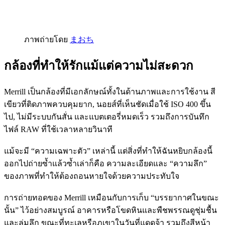
ภาพถ่ายโดย
まおち
กล้องที่ทำให้รักแม้แต่ความไม่สะดวก
Merrill เป็นกล้องที่มีเอกลักษณ์ทั้งในด้านภาพและการใช้งาน สี
เขียวที่ติดภาพควบคุมยาก, นอยส์ที่เห็นชัดเมื่อใช้ ISO 400 ขึ้น
ไป, ไม่มีระบบกันสั่น และแบตเตอรี่หมดเร็ว รวมถึงการบันทึก
ไฟล์ RAW ที่ใช้เวลาหลายวินาที
แม้จะมี “ความเฉพาะตัว” เหล่านี้ แต่สิ่งที่ทำให้ฉันหยิบกล้องนี้
ออกไปถ่ายซ้ำแล้วซ้ำเล่าก็คือ ความละเอียดและ “ความลึก”
ของภาพที่ทำให้ต้องถอนหายใจด้วยความประทับใจ
การถ่ายทอดของ Merrill เหมือนกับการเก็บ “บรรยากาศในขณะ
นั้น” ไว้อย่างสมบูรณ์ อาคารหรือโขดหินและพืชพรรณดูชุ่มชื้น
และลุ่มลึก ขณะที่ทะเลหรือภูเขาในวันที่แดดจ้า รวมถึงสีหน้า