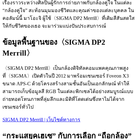
เรื่องราวระหว่างศิลปินผู้รักการถ่ายภาพกับกล้องคู่ใจ ในแต่ละ
“กล้องคู่ใจ” สะท้อนมุมมองชีวิตและคุณค่าของแต่ละบุคคล ใน
คอลัมน์นี้ มาโอะจิ ผู้ใช้〈SIGMA DP2 Merrill〉ที่เติมสีสันสดใส
ให้กับชีวิตของเธอ จะมาร่วมแบ่งปันประสบการณ์
ข้อมูลพื้นฐานของ〈SIGMA DP2
Merrill〉
〈SIGMA DP2 Merrill〉เป็นกล้องดิจิทัลคอมแพคคุณภาพสูง
ที่〈SIGMA〉เปิดตัวในปี 2012 มาพร้อมเซนเซอร์ Foveon X3
ขนาด APS-C ด้วยโครงสร้างสามชั้นอันเป็นเอกลักษณ์ ทำให้
สามารถเก็บข้อมูลสี RGB ในแต่ละพิกเซลได้อย่างสมบูรณ์แบบ
ถ่ายทอดโทนภาพที่ลุ่มลึกและมิติที่โดดเด่นซึ่งหาไม่ได้จาก
เซนเซอร์ทั่วไป
SIGMA DP2 Merrill | เว็บไซต์ทางการ
“กระแสยุคเฮเซ” กับการเลือก “ถือกล้อง”