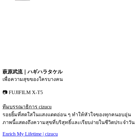
萩原武流｜ハギハラタケル
เพื่อความสุขของใครบางคน
📷 FUJIFILM X-T5
ทีมบรรณาธิการ cizucu
รอยยิ้มที่สดใสในแสงแดดอ่อน ๆ ทำให้หัวใจของทุกคนอบอุ่น
ภาพนี้แสดงถึงความสุขที่บริสุทธิ์และเรียบง่ายในชีวิตประจำวัน
Enrich My Lifetime | cizucu