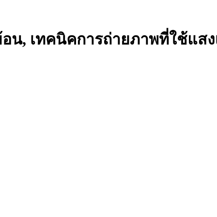
อน, เทคนิคการถ่ายภาพที่ใช้แสงเ