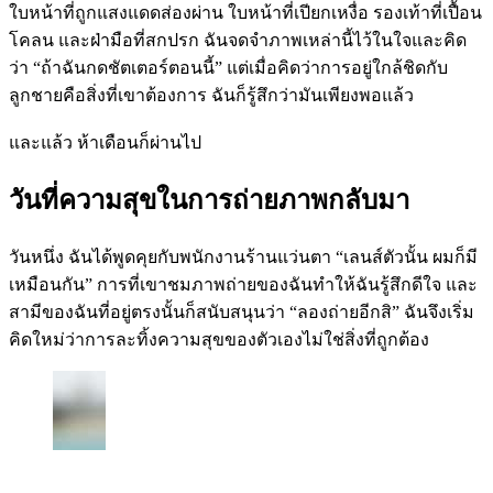
ใบหน้าที่ถูกแสงแดดส่องผ่าน ใบหน้าที่เปียกเหงื่อ รองเท้าที่เปื้อน
โคลน และฝ่ามือที่สกปรก ฉันจดจำภาพเหล่านี้ไว้ในใจและคิด
ว่า “ถ้าฉันกดชัตเตอร์ตอนนี้” แต่เมื่อคิดว่าการอยู่ใกล้ชิดกับ
ลูกชายคือสิ่งที่เขาต้องการ ฉันก็รู้สึกว่ามันเพียงพอแล้ว
และแล้ว ห้าเดือนก็ผ่านไป
วันที่ความสุขในการถ่ายภาพกลับมา
วันหนึ่ง ฉันได้พูดคุยกับพนักงานร้านแว่นตา “เลนส์ตัวนั้น ผมก็มี
เหมือนกัน” การที่เขาชมภาพถ่ายของฉันทำให้ฉันรู้สึกดีใจ และ
สามีของฉันที่อยู่ตรงนั้นก็สนับสนุนว่า “ลองถ่ายอีกสิ” ฉันจึงเริ่ม
คิดใหม่ว่าการละทิ้งความสุขของตัวเองไม่ใช่สิ่งที่ถูกต้อง