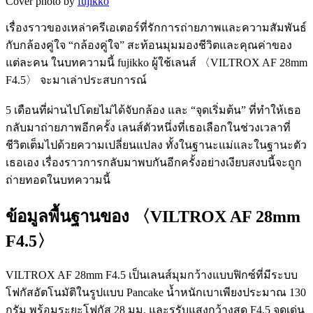
Cover photo by
fujikko
เรื่องราวของเหล่าครีเอเตอร์ที่รักการถ่ายภาพและความสัมพันธ์
กับกล้องคู่ใจ “กล้องคู่ใจ” สะท้อนมุมมองชีวิตและคุณค่าของ
แต่ละคน ในบทความนี้ fujikko ผู้ใช้เลนส์ 〈VILTROX AF 28mm
F4.5〉 จะมาเล่าประสบการณ์
5 เดือนที่ผ่านไปโดยไม่ได้จับกล้อง และ “จุดเริ่มต้น” ที่ทำให้เธอ
กลับมาถ่ายภาพอีกครั้ง เลนส์ตัวหนึ่งที่เธอเลือกในช่วงเวลาที่
ชีวิตเต็มไปด้วยความเปลี่ยนแปลง ทั้งในฐานะแม่และในฐานะตัว
เธอเอง เรื่องราวการกลับมาพบกันอีกครั้งอย่างเงียบสงบนี้จะถูก
ถ่ายทอดในบทความนี้
ข้อมูลพื้นฐานของ 〈VILTROX AF 28mm
F4.5〉
VILTROX AF 28mm F4.5 เป็นเลนส์มุมกว้างแบบฟิกซ์ที่มีระบบ
โฟกัสอัตโนมัติในรูปแบบ Pancake น้ำหนักเบาเพียงประมาณ 130
กรัม พร้อมระยะโฟกัส 28 มม. และรูรับแสงกว้างสุด F4.5 จุดเด่น