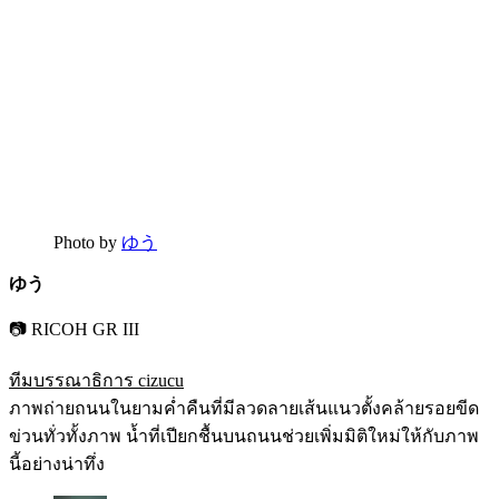
Photo by
ゆう
ゆう
📷 RICOH GR III
ทีมบรรณาธิการ cizucu
ภาพถ่ายถนนในยามค่ำคืนที่มีลวดลายเส้นแนวตั้งคล้ายรอยขีด
ข่วนทั่วทั้งภาพ น้ำที่เปียกชื้นบนถนนช่วยเพิ่มมิติใหม่ให้กับภาพ
นี้อย่างน่าทึ่ง