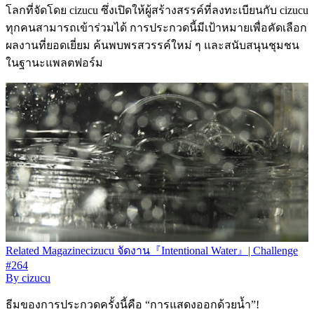
โลกที่จัดโดย cizucu ซึ่งเปิดให้ผู้สร้างสรรค์ที่ลงทะเบียนกับ cizucu
ทุกคนสามารถเข้าร่วมได้ การประกวดนี้มีเป้าหมายเพื่อคัดเลือก
ผลงานที่ยอดเยี่ยม ค้นพบพรสวรรค์ใหม่ ๆ และสนับสนุนชุมชน
ในฐานะแพลตฟอร์ม
Related
Magazine
cizucu จัดงาน『Intentional Water』| Challenge
#264
By
cizucu
ธีมของการประกวดครั้งนี้คือ “การแสดงออกด้วยน้ำ”!