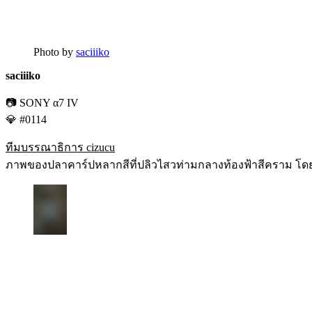
Photo by
saciiiko
saciiiko
📷 SONY α7 IV
💎 #0114
ทีมบรรณาธิการ cizucu
ภาพของปลาคาร์ปหลากสีที่ปลิวไสวท่ามกลางท้องฟ้าสีคราม โดย