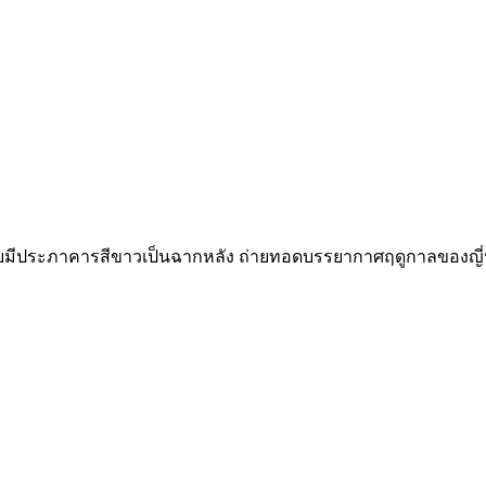
มีประภาคารสีขาวเป็นฉากหลัง ถ่ายทอดบรรยากาศฤดูกาลของญี่ปุ