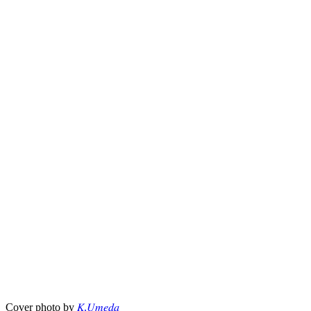
Cover photo by
𝐾.𝑈𝑚𝑒𝑑𝑎