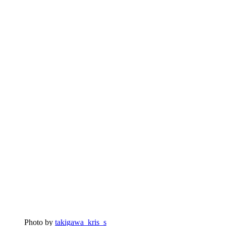
Photo by
takigawa_kris_s