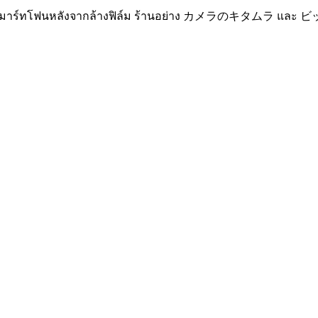
ายบนสมาร์ทโฟนหลังจากล้างฟิล์ม ร้านอย่าง カメラのキタムラ และ 