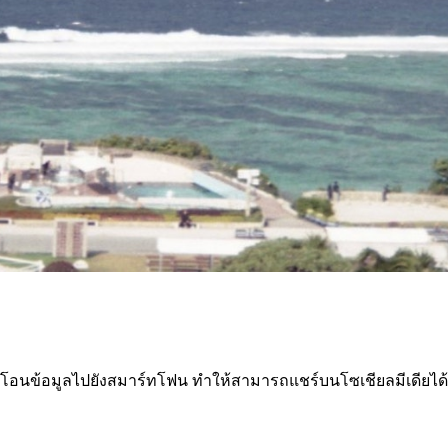
รถ่ายโอนข้อมูลไปยังสมาร์ทโฟน ทำให้สามารถแชร์บนโซเชียลมีเดียได