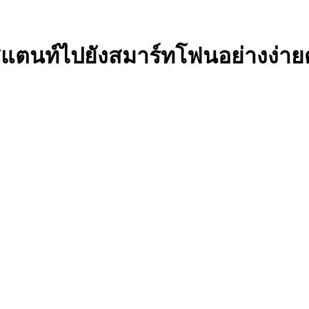
แตนท์ไปยังสมาร์ทโฟนอย่างง่ายด