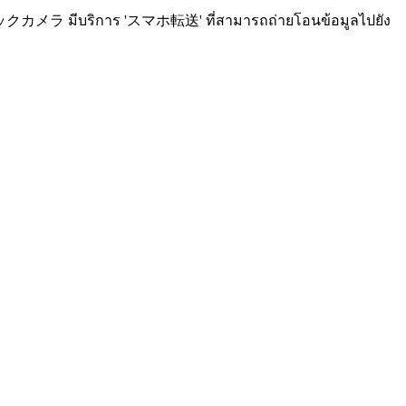
ビックカメラ มีบริการ 'スマホ転送' ที่สามารถถ่ายโอนข้อมูลไปยัง