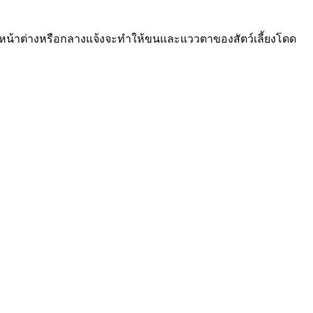
ากหน้าต่างหรือกลางแจ้งจะทำให้ขนและแววตาของสัตว์เลี้ยงโดด