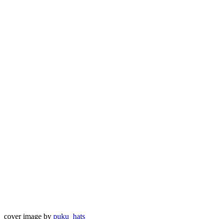
cover image by
puku_hats