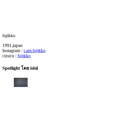
fujikko
1991.japan
Instagram :
i.am.fujikko
cizucu :
fujikko
Spotlight โดย ishii