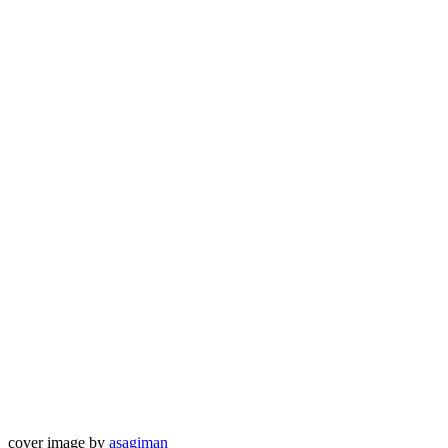
cover image by
asagiman