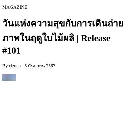
MAGAZINE
วันแห่งความสุขกับการเดินถ่าย
ภาพในฤดูใบไม้ผลิ | Release
#101
By
cizucu
·
5 กันยายน 2567