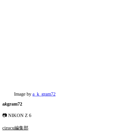
Image by
a_k_gram72
a
k
gram72
📷 NIKON Z 6
cizucu編集部