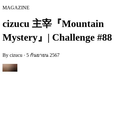
MAGAZINE
cizucu 主宰『Mountain
Mystery』| Challenge #88
By
cizucu
·
5 กันยายน 2567