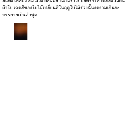
สีแดง เหลือง ส้ม ม่วง ผสมผสานกันราวกับจิตรกรสาดสีลงบนผืน
ผ้าใบ เฉดสีของใบไม้เปลี่ยนสีในฤดูใบไม้ร่วงนั้นงดงามเกินจะ
บรรยายเป็นคำพูด