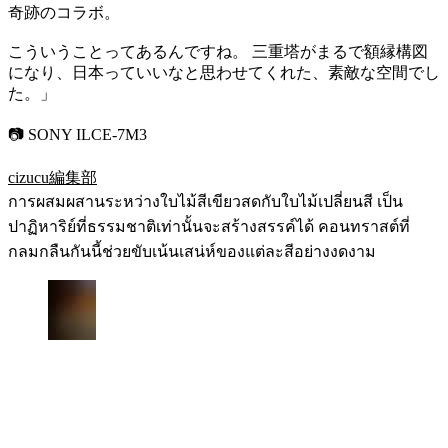
奇跡のコラボ。
こういうことってあるんですね。 三重塔がまるで額縁構図
になり、日本っていいなと思わせてくれた、素敵な空間でし
た。」
📷 SONY ILCE-7M3
cizucu編集部
การผสมผสานระหว่างใบไม้สีเขียวสดกับใบไม้เปลี่ยนสี เป็น
ปาฏิหาริย์ที่ธรรมชาติเท่านั้นจะสร้างสรรค์ได้ คอนทราสต์ที่
กลมกลืนกันนี้ช่วยขับเน้นเสน่ห์ของแต่ละสีอย่างงดงาม