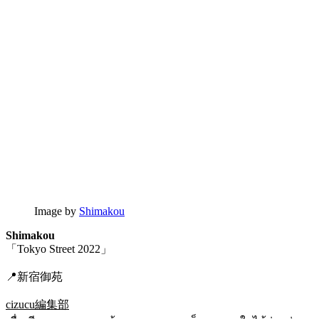
Image by
Shimakou
Shimakou
「Tokyo Street 2022」
📍新宿御苑
cizucu編集部