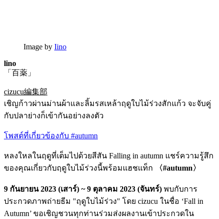
Image by
Iino
lino
「百薬」
cizucu編集部
เชิญก้าวผ่านม่านผ้าและลิ้มรสเหล้าฤดูใบไม้ร่วงสักแก้ว จะจับคู่
กับปลาย่างก็เข้ากันอย่างลงตัว
โพสต์ที่เกี่ยวข้องกับ #autumn
หลงใหลในฤดูที่เต็มไปด้วยสีสัน Falling in autumn แชร์ความรู้สึก
ของคุณเกี่ยวกับฤดูใบไม้ร่วงนี้พร้อมแฮชแท็ก
〈#autumn〉
9 กันยายน 2023 (เสาร์) ~ 9 ตุลาคม 2023 (จันทร์)
พบกับการ
ประกวดภาพถ่ายธีม "ฤดูใบไม้ร่วง" โดย cizucu ในชื่อ ‘Fall in
Autumn’ ขอเชิญชวนทุกท่านร่วมส่งผลงานเข้าประกวดใน