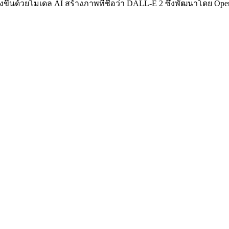
ร้างขึ้นด้วยโมเดล AI สร้างภาพที่ชื่อว่า DALL-E 2 ซึ่งพัฒนาโดย Ope