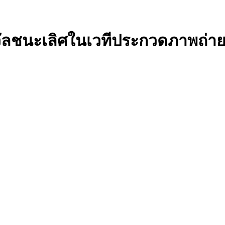
วัลชนะเลิศในเวทีประกวดภาพถ่ายน