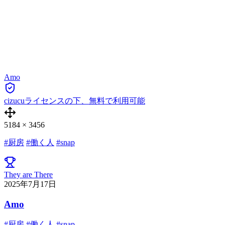
Amo
cizucuライセンスの下、無料で利用可能
5184
×
3456
#厨房
#働く人
#snap
They are There
2025年7月17日
Amo
#厨房
#働く人
#snap