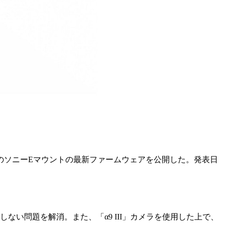
N OS | Sports」のソニーEマウントの最新ファームウェアを公開した。発表日
い問題を解消。また、「α9 III」カメラを使用した上で、