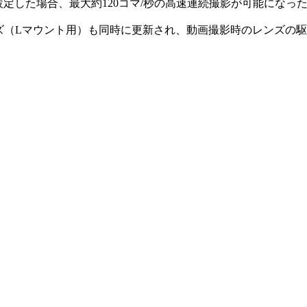
設定した場合、最大約120コマ/秒の高速連続撮影が可能になっ
 | Sports」レンズ（Lマウント用）も同時に更新され、動画撮影