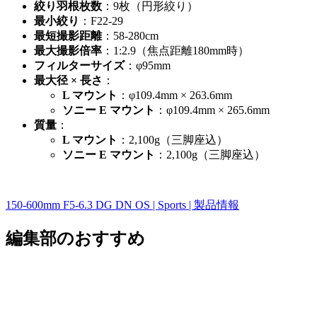
絞り羽根枚数
：9枚（円形絞り）
最小絞り
：F22-29
最短撮影距離
：58-280cm
最大撮影倍率
：1:2.9（焦点距離180mm時）
フィルターサイズ
：φ95mm
最大径 × 長さ
：
L マウント
：φ109.4mm × 263.6mm
ソニー E マウント
：φ109.4mm × 265.6mm
質量
：
L マウント
：2,100g（三脚座込）
ソニー E マウント
：2,100g（三脚座込）
150-600mm F5-6.3 DG DN OS | Sports | 製品情報
編集部のおすすめ