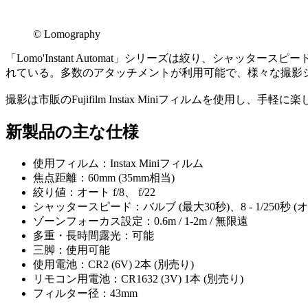
© Lomography
「Lomo'Instant Automat」シリーズは絞り、シ
れている。多数のアタッチメントが利用可能で、様々な撮影
撮影は市販のFujifilm Instax Miniフィルムを使用し、手
新製品の主な仕様
使用フィルム：Instax Miniフィルム
焦点距離：60mm (35mm相当)
絞り値：オート f/8、 f/22
シャッタースピード：バルブ (最大30秒)、8 - 1/250秒 (
ゾーンフォーカス設定：0.6m / 1-2m / 無限遠
多重・長時間露光：可能
三脚：使用可能
使用電池：CR2 (6V) 2本 (別売り)
リモコン用電池：CR1632 (3V) 1本 (別売り)
フィルター径：43mm