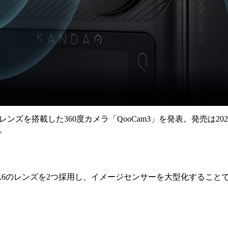
F1.6明るいレンズを搭載した360度カメラ「QooCam3」を発表。発
)。
mm相当F1.6のレンズを2つ採用し、イメージセンサーを大型化するこ