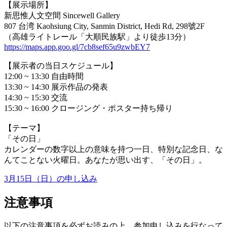
【展示場所】
新思惟人文空間 Sincewell Gallery
807 台湾 Kaohsiung City, Sanmin District, Hedi Rd, 298號2F
（高雄ライトレール「大順民族駅」より徒歩13分）
https://maps.app.goo.gl/7cb8sef65u9zwbEY7
【展示者の当日スケジュール】
12:00 ~ 13:30 自由時間
13:30 ~ 14:30 展示作品の発表
14:30 ~ 15:30 交流
15:30 ~ 16:00 クロージング・ポスター持ち帰り
【テーマ】
「その日」
カレンダーの数字以上の意味を持つ一日、特別な記念日、な
んてことない火曜日。あなたが思い出す、「その日」。
3月15日（日）の申し込み
注意事項
以下の注意事項を必ずお読みの上、参加申し込みを行なって