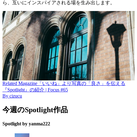
ら、互いにインスパイアされる場を生み出します。
Related
Magazine
「いいね」より写真の「良さ」を伝える
『Spotlight』の紹介 | Focus #65
By
cizucu
今週のSpotlight作品
Spotlight by yanma222