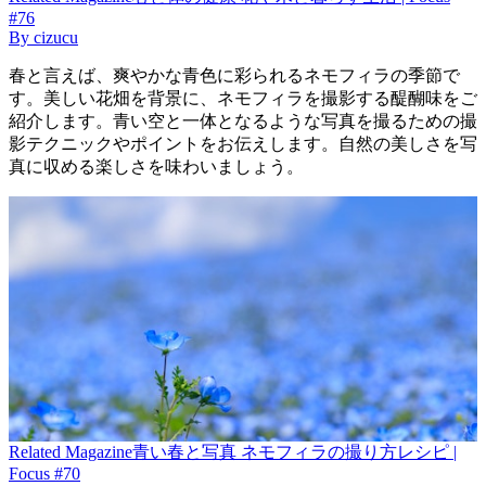
#76
By
cizucu
春と言えば、爽やかな青色に彩られるネモフィラの季節で
す。美しい花畑を背景に、ネモフィラを撮影する醍醐味をご
紹介します。青い空と一体となるような写真を撮るための撮
影テクニックやポイントをお伝えします。自然の美しさを写
真に収める楽しさを味わいましょう。
Related
Magazine
青い春と写真 ネモフィラの撮り方レシピ |
Focus #70