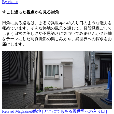
By
cizucu
すこし違った視点から見る街角
街角にある路地は、まるで異世界への入り口のような魅力を
秘めています。そんな路地の風景を通じて、普段見過ごして
しまう日常の美しさや不思議さに気づいてみませんか？路地
をテーマにした写真撮影の楽しみ方や、異世界への探求をお
届けします。
Related
Magazine
#路地 | どこにでもある異世界への入り口 |