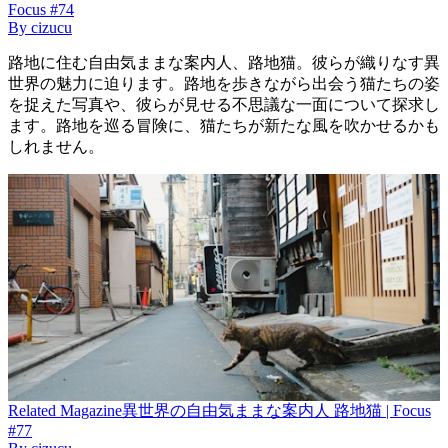
Focus #74
By
cizucu
路地に住む自由気ままな案内人、路地猫。彼らが織りなす異
世界の魅力に迫ります。路地を歩きながら出会う猫たちの姿
を捉えた写真や、彼らが見せる不思議な一面について探求し
ます。路地を巡る冒険に、猫たちが新たな風を吹かせるかも
しれません。
Related
Magazine
異世界の自由気ままな案内人 路地猫 | Focus
#77