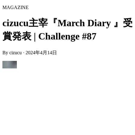
MAGAZINE
cizucu主宰『March Diary 』受
賞発表 | Challenge #87
By
cizucu
·
2024年4月14日