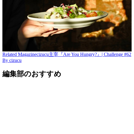
Related
Magazine
cizucu主宰『Are You Hungry?』| Challenge #62
By
cizucu
編集部のおすすめ