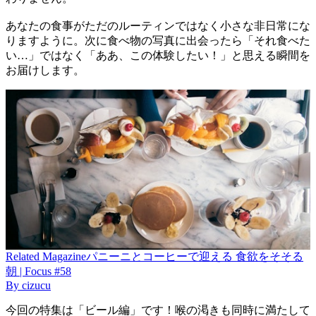
あなたの食事がただのルーティンではなく小さな非日常にな
りますように。次に食べ物の写真に出会ったら「それ食べた
い…」ではなく「ああ、この体験したい！」と思える瞬間を
お届けします。
Related
Magazine
パニーニとコーヒーで迎える 食欲をそそる
朝 | Focus #58
By
cizucu
今回の特集は「ビール編」です！喉の渇きも同時に満たして