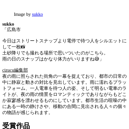
Image by
sukko
sukko
「広島市
今日はストリートスナップより電停で待つ人をシルエットに
して一枚📸
土砂降りでも撮れる場所で思いついたのがこちら。
雨の日のスナップはかなり体力がいりますね😅」
cizucu編集部
夜の雨に照らされた街角の一幕を捉えており、都市の日常の
中に静寂と動きの対比を見出しています。雨に濡れるプラッ
トフォーム、一人電車を待つ人の姿、そして明るい電車のラ
イトが、夜の雨の情景をロマンティックでありながらもどこ
か寂寥感を漂わせるものにしています。都市生活の喧噪の中
にある一時の静けさや、移動の合間に見出される人々の個々
の物語が感じられます。
受賞作品