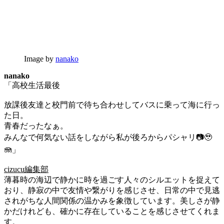
Image by
nanako
nanako
「高校生活最後
放課後友達と校門前で待ち合わせしてバスに乗って海に行っ
た日。
青春だったなぁ。
みんなで何気ない話をしながら私が後ろからパシャリ📷🥹
🪼」
cizucu編集部
薄暮時の海辺で静かに時を過ごす人々のシルエットを捉えて
おり、静寂の中で友情や繋がりを感じさせ、日常の中で見逃
されがちな人間関係の温かみを象徴しています。美しさが静
かだけれども、確かに存在していることを感じさせてくれま
す。