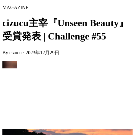
MAGAZINE
cizucu主宰『Unseen Beauty』
受賞発表 | Challenge #55
By
cizucu
·
2023年12月29日