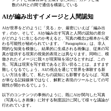
数のAPIとの間で通信を構築している
AIが編み出すイメージと人間認知
AIが世界をどのように「見る」か、厳密にいえば「編み出
す」のか。そして、AIが編み出す写真と人間の認知の差分
がどのように生じるのか考えると、写真の概念は根本から変
わる可能性が秘められています。「Paragraphica」は、非人
間的な知覚を模倣し、結果的に生成される画像は、従来の写
真が提供する現実の視覚的表現とは異なります。同時に、模
倣されたイメージに我々が現実味を浴びるとすれば、この
先、写真は現実を写す鏡であると言い切ることは、ますます
難しくなるでしょう。AIの視点を通じて世界を体験する新
しい方法を通して、私たちの認知にも影響するならば、写真
が単なる記録媒体ではなく、解釈と表現のツールとしての可
能性が開かれるでしょう。
以下のコンテンツの事例のように、既にAIが関与した写真
（写真らしき画像）に対する制度設計に関して様々な議論が
行われています。