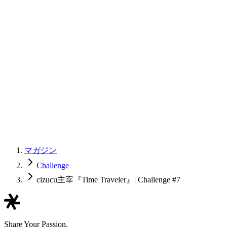
マガジン
Challenge
cizucu主宰『Time Traveler』| Challenge #7
Share Your Passion,