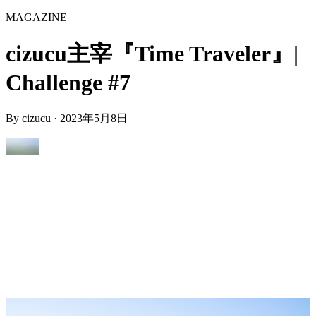
MAGAZINE
cizucu主宰『Time Traveler』|
Challenge #7
By
cizucu
·
2023年5月8日