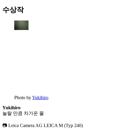
수상작
Photo by
Yukihiro
Yukihiro
놀랄 만큼 차가운 물
📷 Leica Camera AG LEICA M (Typ 240)