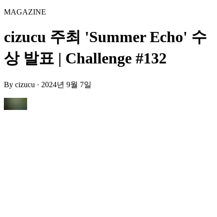
MAGAZINE
cizucu 주최 'Summer Echo' 수
상 발표 | Challenge #132
By
cizucu
·
2024년 9월 7일