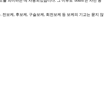
정도를 의미하는 데 사용되었습니다. 그 이후로 'bokeh'는 사진 용
 전보케, 후보케, 구슬보케, 회전보케 등 보케의 기교는 묻지 않