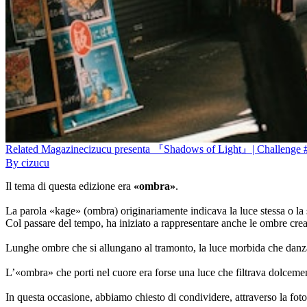
Related
Magazine
cizucu presenta 『Shadows of Light』| Challenge 
By
cizucu
Il tema di questa edizione era
«ombra»
.
La parola «kage» (ombra) originariamente indicava la luce stessa o la 
Col passare del tempo, ha iniziato a rappresentare anche le ombre creat
Lunghe ombre che si allungano al tramonto, la luce morbida che danza 
L’«ombra» che porti nel cuore era forse una luce che filtrava dolce
In questa occasione, abbiamo chiesto di condividere, attraverso la foto