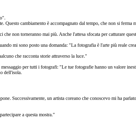
o".
nte. Questo cambiamento è accompagnato dal tempo, che non si ferma mai
ici che non torneranno mai più. Anche l'attesa sfocata per catturare que
quando mi sono posto una domanda: "La fotografia è l'arte più reale crea
lcuno che racconta storie attraverso la luce."
essaggio per tutti i fotografi: "Le tue fotografie hanno un valore inest
 dell'isola.
appone. Successivamente, un artista coreano che conoscevo mi ha parlat
partecipare a questa mostra."