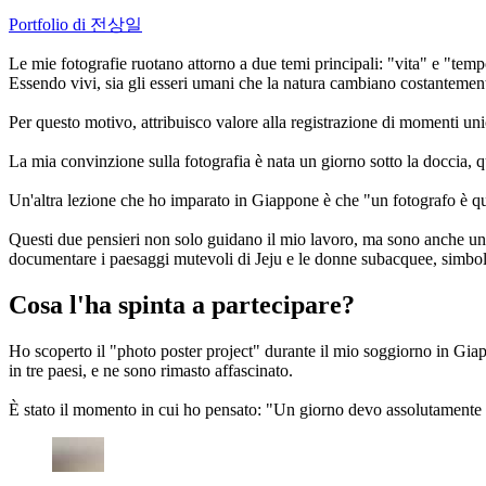
Portfolio di 전상일
Le mie fotografie ruotano attorno a due temi principali: "vita" e "temp
Essendo vivi, sia gli esseri umani che la natura cambiano costanteme
Per questo motivo, attribuisco valore alla registrazione di momenti un
La mia convinzione sulla fotografia è nata un giorno sotto la doccia, 
Un'altra lezione che ho imparato in Giappone è che "un fotografo è qua
Questi due pensieri non solo guidano il mio lavoro, ma sono anche un m
documentare i paesaggi mutevoli di Jeju e le donne subacquee, simbolo
Cosa l'ha spinta a partecipare?
Ho scoperto il "photo poster project" durante il mio soggiorno in Gi
in tre paesi, e ne sono rimasto affascinato.
È stato il momento in cui ho pensato: "Un giorno devo assolutamente 