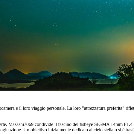
tocamera e il loro viaggio personale. La loro "attrezzatura preferita" rifl
o aperte. Masashi7069 condivide il fascino del fisheye SIGMA 14mm F1.4
maginazione. Un obiettivo inizialmente dedicato al cielo stellato si è tra