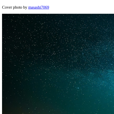
Cover photo by
masashi7069