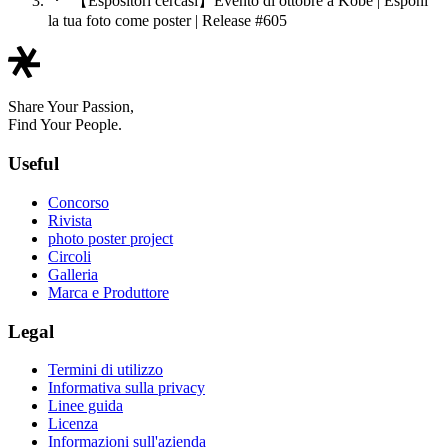
【Espositori cercasi】Evento di ottobre a Kobe | Esponi
la tua foto come poster | Release #605
Share Your Passion,
Find Your People.
Useful
Concorso
Rivista
photo poster project
Circoli
Galleria
Marca e Produttore
Legal
Termini di utilizzo
Informativa sulla privacy
Linee guida
Licenza
Informazioni sull'azienda