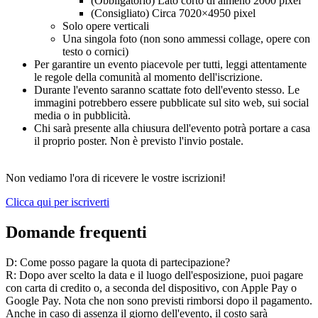
(Obbligatorio) Lato corto di almeno 2000 pixel
(Consigliato) Circa 7020×4950 pixel
Solo opere verticali
Una singola foto (non sono ammessi collage, opere con
testo o cornici)
Per garantire un evento piacevole per tutti, leggi attentamente
le regole della comunità al momento dell'iscrizione.
Durante l'evento saranno scattate foto dell'evento stesso. Le
immagini potrebbero essere pubblicate sul sito web, sui social
media o in pubblicità.
Chi sarà presente alla chiusura dell'evento potrà portare a casa
il proprio poster. Non è previsto l'invio postale.
Non vediamo l'ora di ricevere le vostre iscrizioni!
Clicca qui per iscriverti
Domande frequenti
D: Come posso pagare la quota di partecipazione?
R: Dopo aver scelto la data e il luogo dell'esposizione, puoi pagare
con carta di credito o, a seconda del dispositivo, con Apple Pay o
Google Pay. Nota che non sono previsti rimborsi dopo il pagamento.
Anche in caso di assenza il giorno dell'evento, il costo sarà