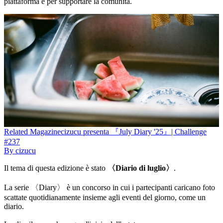
piattaforma e per supportare la comunità.
Related
Magazine
cizucu presenta 『July Diary '25』| Challenge
#237
By
cizucu
Il tema di questa edizione è stato
〈Diario di luglio〉
.
La serie 〈Diary〉 è un concorso in cui i partecipanti caricano foto
scattate quotidianamente insieme agli eventi del giorno, come un
diario.