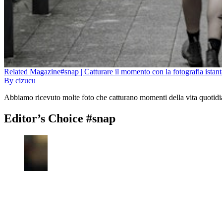
Related
Magazine
#snap | Catturare il momento con la fotografia ista
By
cizucu
Abbiamo ricevuto molte foto che catturano momenti della vita quotidi
Editor’s Choice #snap