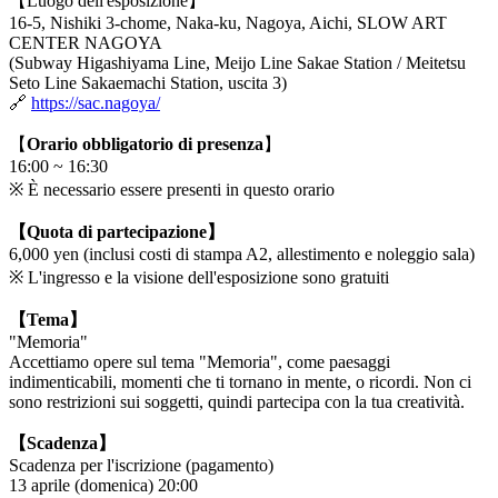
【Luogo dell'esposizione】
16-5, Nishiki 3-chome, Naka-ku, Nagoya, Aichi, SLOW ART
CENTER NAGOYA
(Subway Higashiyama Line, Meijo Line Sakae Station / Meitetsu
Seto Line Sakaemachi Station, uscita 3)
🔗
https://sac.nagoya/
【
Orario obbligatorio di presenza
】
16:00 ~ 16:30
※ È necessario essere presenti in questo orario
【Quota di partecipazione】
6,000 yen (inclusi costi di stampa A2, allestimento e noleggio sala)
※ L'ingresso e la visione dell'esposizione sono gratuiti
【Tema】
"Memoria"
Accettiamo opere sul tema "Memoria", come paesaggi
indimenticabili, momenti che ti tornano in mente, o ricordi. Non ci
sono restrizioni sui soggetti, quindi partecipa con la tua creatività.
【Scadenza】
Scadenza per l'iscrizione (pagamento)
13 aprile (domenica) 20:00