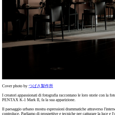
Cover photo by
つばさ製作所
I creatori appassionati di fotografia raccontano le loro storie con la f
PENTAX K-1 Mark II, fa la sua apparizione.
Il paesaggio urbano mostra espressioni drammatiche attraverso l'interse
controluce. Parliamo di prospettive e tecniche per catturare la luce e 