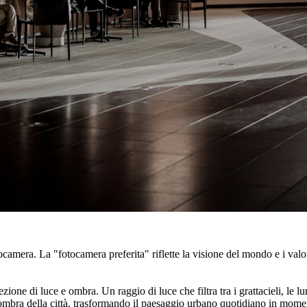
otocamera. La "fotocamera preferita" riflette la visione del mondo e i va
zione di luce e ombra. Un raggio di luce che filtra tra i grattacieli, le
l'ombra della città, trasformando il paesaggio urbano quotidiano in momen